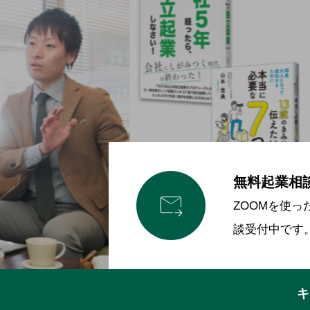
無料起業相

ZOOMを使
談受付中です
キ