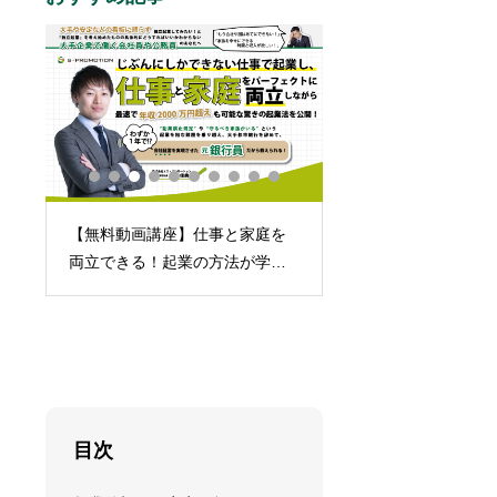
【無料動画講座】仕事と家庭を
事
起業に踏み切れない
両立できる！起業の方法が学べ
ちゃけ「家族」です
るメルマガ
目次