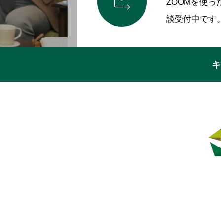

ZOOMを使
談受付中です
キ