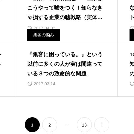
う
こうやって嘘をつく！知らなき
ゃ損する企業の嘘戦略（実体験
アリ）
2017.04.03
集客の悩み
か
『集客に困っている。』という
い
以前に多くの人が実は間違って
いる３つの致命的な問題
2017.03.14
…
1
2
13