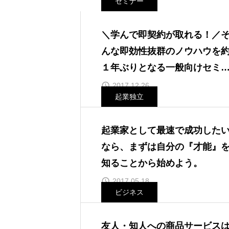
セミナー
＼学んで即契約が取れる！／
んな即効性抜群のノウハウを
１年ぶりとなる一般向けセミ
ーで公開します！
2017.12.26
起業独立
起業家として最速で成功した
なら、まずは自分の『才能』
知ることから始めよう。
2017.05.18
ビジネス
友人・知人への商品サービス