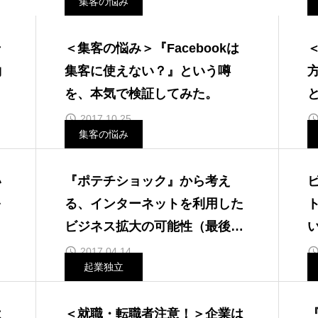
集客の悩み
そ
＜集客の悩み＞『Facebookは
約
集客に使えない？』という噂
ナ
を、本気で検証してみた。
2017.10.25
集客の悩み
い
『ポテチショック』から考え
を
る、インターネットを利用した
ビジネス拡大の可能性（最後に
おまけつき）
2017.04.14
起業独立
は
＜就職・転職者注意！＞企業は