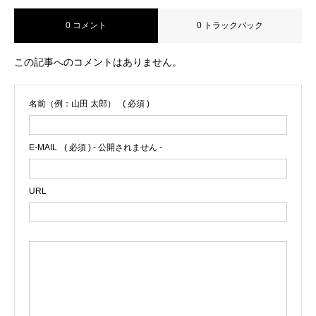
社、ラジオ、経済雑誌などメディア出演
0 コメント
0 トラックバック
実績30社以上と多数。 中小企業庁認可
「起業家教育協力事業者」中学高校有名
大学で講師登壇。 著書３冊『これからは
この記事へのコメントはありません。
入社５年経ったら、もう独立起業しなさ
い！』『13歳のきみに伝えたい本当に必
名前（例：山田 太郎）
( 必須 )
要な７つの才能』『社員ゼロで１億円を
生み出す最強の稼ぎ方』がある。
E-MAIL
( 必須 ) - 公開されません -
URL