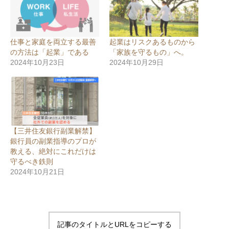
ン
だ
ド
さ
ウ
い
で
(
開
新
き
し
ま
い
仕事と家庭を両立する最善
起業はリスクあるものから
す
ウ
の方法は「起業」である
「家族を守るもの」へ。
)
ィ
ン
2024年10月23日
2024年10月29日
ド
ウ
で
開
き
ま
す
)
【三井住友銀行副業解禁】
銀行員の副業指導のプロが
教える、絶対にこれだけは
守るべき鉄則
2024年10月21日
記事のタイトルとURLをコピーする