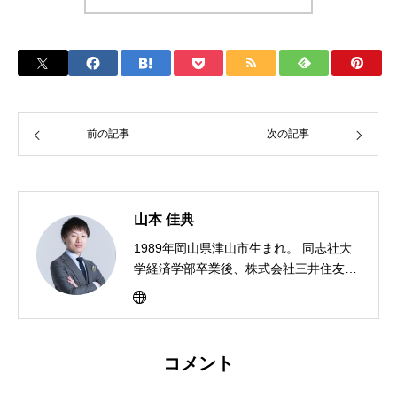
前の記事
次の記事
山本 佳典
1989年岡山県津山市生まれ。 同志社大
学経済学部卒業後、株式会社三井住友銀
行に入行。入社１年目から営業成績No.1
のエリア表彰を受ける。入社５年目に独
立起業後、現在の独立起業のプロデュー
スを行う会社を設立し6年で延べ2,000名
コメント
超の支援実績。日本テレビ『NEWアベレ
ージピープル』などテレビ３社、新聞３