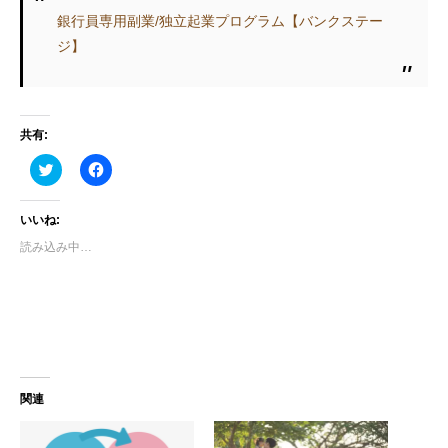
銀行員専用副業/独立起業プログラム【バンクステー
ジ】
共有:
ク
F
リ
a
ッ
c
ク
e
し
b
いいね:
て
o
T
o
読み込み中…
w
k
i
で
t
共
t
有
e
す
r
る
で
に
共
は
有
ク
(
リ
新
ッ
関連
し
ク
い
し
ウ
て
ィ
く