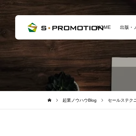
HOME
出版・
起業ノウハウBlog
セールステク