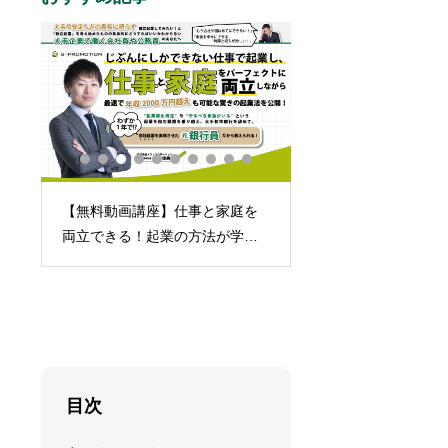
【無料動画講座】仕事と家庭を
事
起業に踏み切れない
両立できる！起業の方法が学べ
ちゃけ「家族」です
るメルマガ
目次